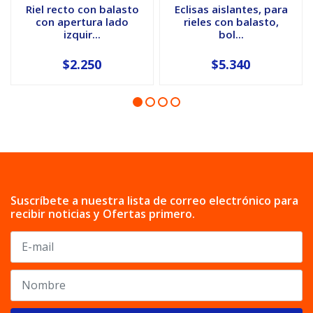
Riel recto con balasto
Eclisas aislantes, para
con apertura lado
rieles con balasto,
izquir...
bol...
$2.250
$5.340
Suscríbete a nuestra lista de correo electrónico para
recibir noticias y Ofertas primero.