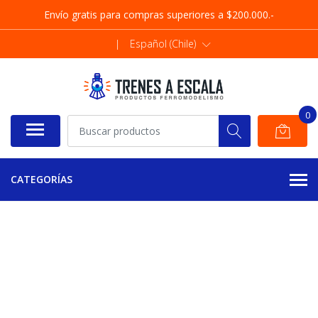
Envío gratis para compras superiores a $200.000.-
|
Español (Chile)
0
CATEGORÍAS