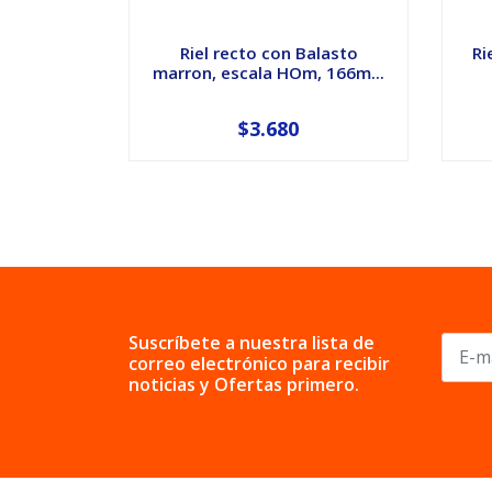
Riel recto con Balasto
Ri
marron, escala HOm, 166m...
$3.680
Suscríbete a nuestra lista de
correo electrónico para recibir
noticias y Ofertas primero.