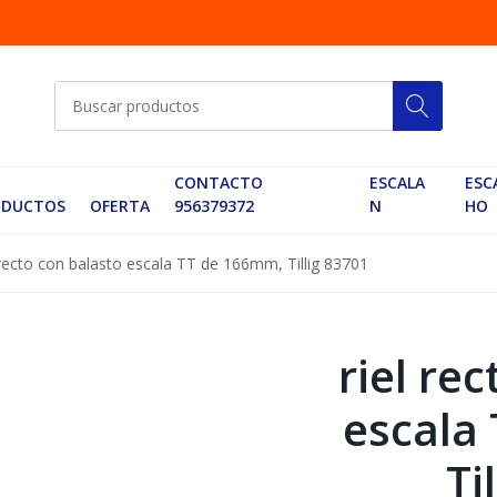
CONTACTO
ESCALA
ESC
ODUCTOS
OFERTA
956379372
N
HO
 recto con balasto escala TT de 166mm, Tillig 83701
riel re
escala
Ti