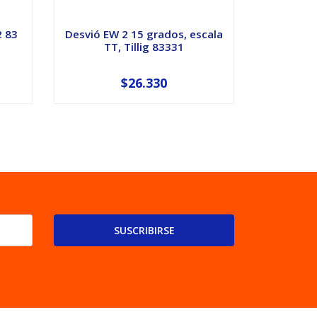
2 83
Desvió EW 2 15 grados, escala
Riel c
TT, Tillig 83331
Escala
$26.330
SUSCRIBIRSE