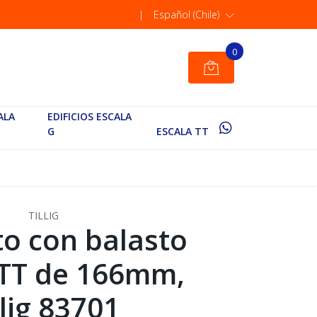
|
Español (Chile)
0
ALA
EDIFICIOS ESCALA
G
ESCALA TT
TILLIG
cto con balasto
 TT de 166mm,
llig 83701