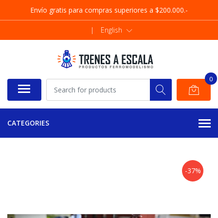
Envío gratis para compras superiores a $200.000.-
|
English
0
CATEGORIES
-37%