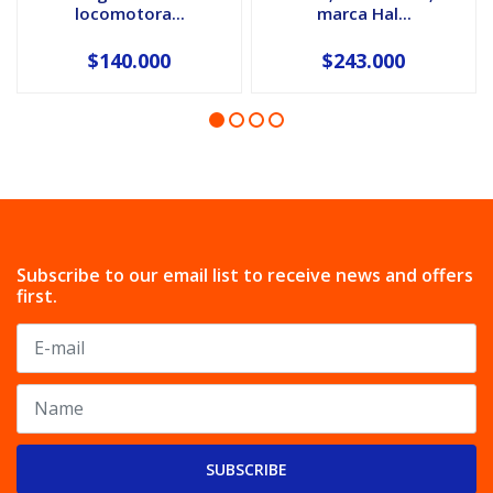
locomotora...
marca Hal...
$140.000
$243.000
Subscribe to our email list to receive news and offers
first.
SUBSCRIBE