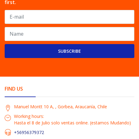
first.
SUBSCRIBE
FIND US
Manuel Montt 10 A, , Gorbea, Araucanía, Chile
Working hours:
Hasta el 8 de Julio solo ventas online. (estamos Mudando)
+56956379372