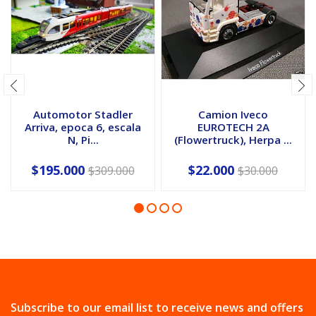
Automotor Stadler
Camion Iveco
Arriva, epoca 6, escala
EUROTECH 2A
N, Pi...
(Flowertruck), Herpa ...
$195.000
$22.000
$309.000
$30.000
Subscribe to our email list to receive news and offers