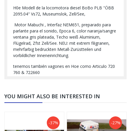
H0e Modell de la locomotora diesel BoBo PLB "ÖBB
2095.04" Vs72, Museumslok, Zell/See,
Motor Mabuchi , Interfaz NEM651, preparado para
parlante para el sonido, Epoca 6, color naranja/sangre
ventana gris plateada, Techo weiß Aluminium,
Flügelrad, Zfst Zell/See. NEU: mit extrem filigranen,
mehrfarbig bedruckten Metall-Zurüstteilen und
vorbildlicher Inneneinrichtung.
tenemos también vagones en Hoe como Articulo 720
760 & 722660
YOU MIGHT ALSO BE INTERESTED IN
-37%
-27%