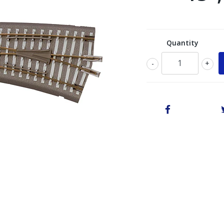
Quantity
-
+