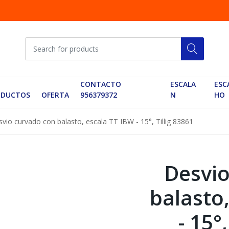
CONTACTO
ESCALA
ESC
ODUCTOS
OFERTA
956379372
N
HO
vio curvado con balasto, escala TT IBW - 15°, Tillig 83861
Desvio
balasto
- 15°