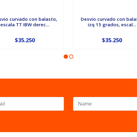
vio curvado con balasto,
Desvio curvado con bala
escala TT IBW derec...
izq 15 grados, escal...
$35.250
$35.250