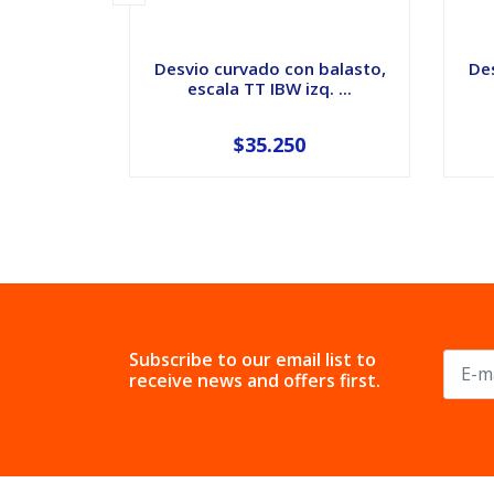
Desvio curvado con balasto,
Des
escala TT IBW izq. ...
$35.250
Subscribe to our email list to
receive news and offers first.