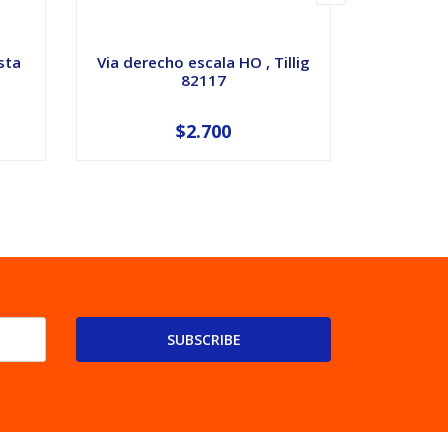
sta
Via derecho escala HO , Tillig
Desvio 
82117
grados
$2.700
SUBSCRIBE