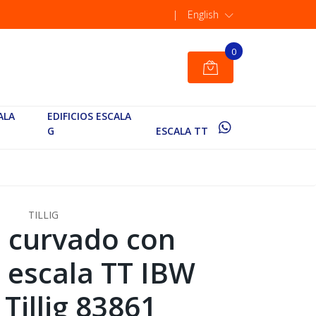
|
English
0
ALA
EDIFICIOS ESCALA
G
ESCALA TT
TILLIG
 curvado con
, escala TT IBW
, Tillig 83861