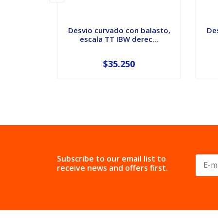
Desvio curvado con balasto,
Des
escala TT IBW derec...
$35.250
Subscribe to our email list to
receive news and offers first.