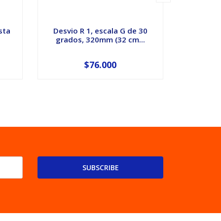
sta
Desvio R 1, escala G de 30
Desvio
grados, 320mm (32 cm...
derech
$76.000
SUBSCRIBE