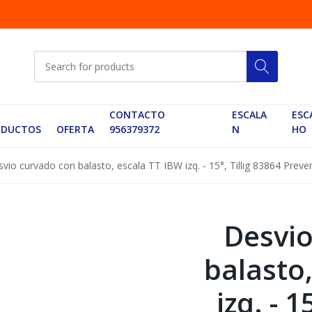
CONTACTO
ESCALA
ESC
ODUCTOS
OFERTA
956379372
N
HO
vio curvado con balasto, escala TT IBW izq. - 15°, Tillig 83864 Preve
Desvio
balasto
izq. - 1