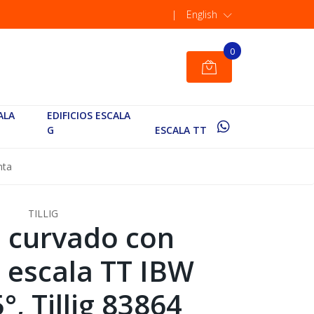
|
English
0
ALA
EDIFICIOS ESCALA
G
ESCALA TT
nta
TILLIG
 curvado con
, escala TT IBW
5°, Tillig 83864