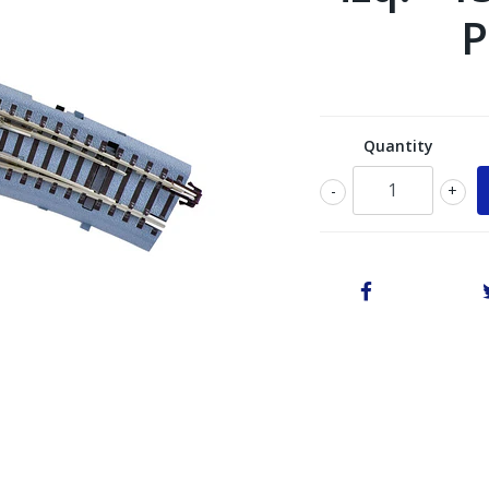
P
Quantity
-
+