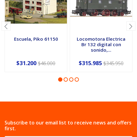
Escuela, Piko 61150
Locomotora Electrica
Br 132 digital con
sonido,...
$31.200
$315.985
$46.000
$345.950
Subscribe to our email list to receive news and offers
first.