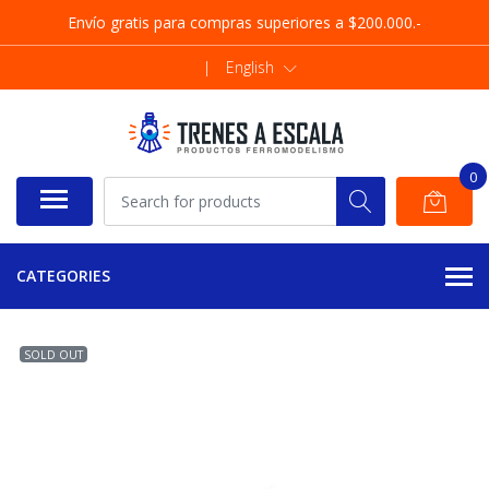
Envío gratis para compras superiores a $200.000.-
|
English
0
CATEGORIES
SOLD OUT