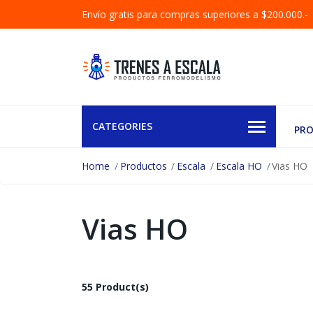
Envío gratis para compras superiores a $200.000.-
CATEGORIES
PR
Home
Productos
Escala
Escala HO
Vias HO
Vias HO
55 Product(s)