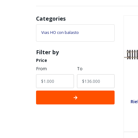
Categories
Vias HO con balasto
Filter by
Price
From
To
Rie