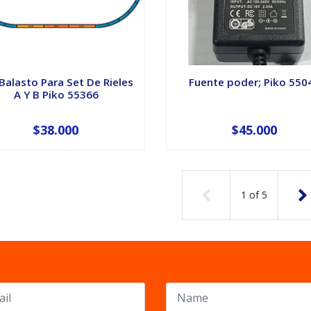
Balasto Para Set De Rieles
Fuente poder; Piko 550
A Y B Piko 55366
$38.000
$45.000
1
of
5