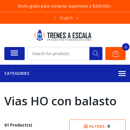
Envío gratis para compras superiores a $200.000.-
|
English
0
CATEGORIES
Vias HO con balasto
61 Product(s)
0
FILTERS