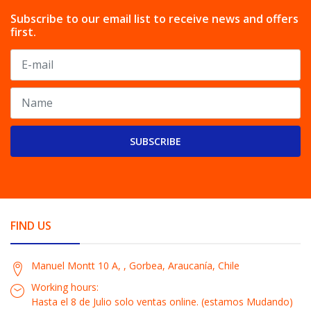
Subscribe to our email list to receive news and offers
first.
SUBSCRIBE
FIND US
Manuel Montt 10 A, , Gorbea, Araucanía, Chile
Working hours:
Hasta el 8 de Julio solo ventas online. (estamos Mudando)