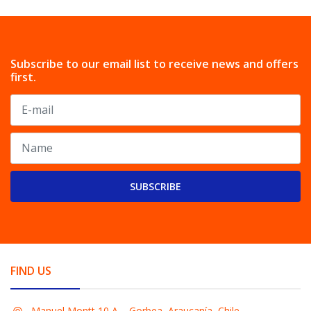
Subscribe to our email list to receive news and offers
first.
SUBSCRIBE
FIND US
Manuel Montt 10 A, , Gorbea, Araucanía, Chile