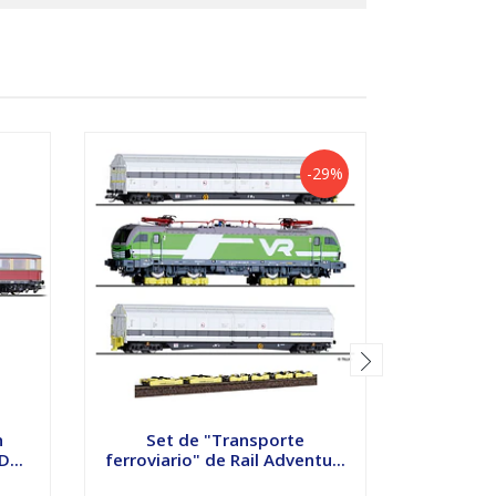
-29%
n
Set de "Transporte
set Esca
...
ferroviario" de Rail Adventu...
sbb c