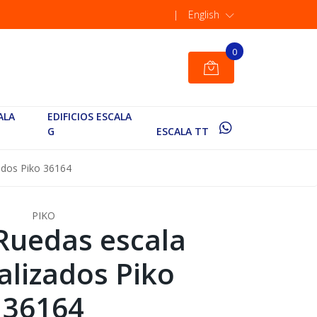
|
English
0
ALA
EDIFICIOS ESCALA
G
ESCALA TT
ados Piko 36164
PIKO
 Ruedas escala
alizados Piko
36164