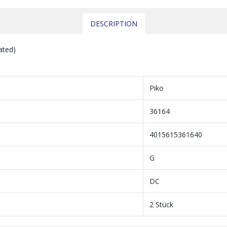
DESCRIPTION
ated)
Piko
36164
4015615361640
G
DC
2 Stück