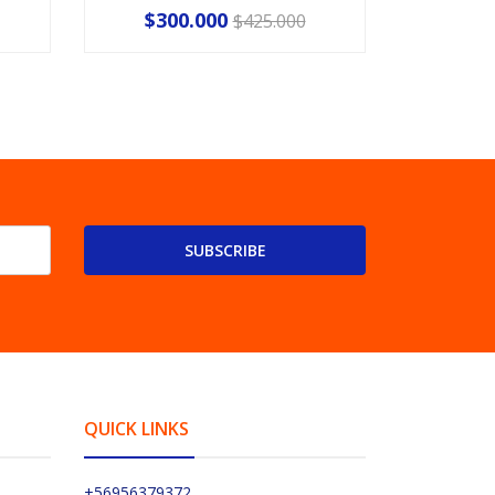
$300.000
$425.000
SUBSCRIBE
QUICK LINKS
+56956379372