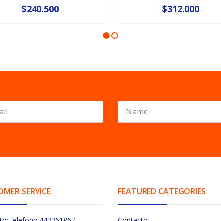
$240.500
$312.000
OMER SERVICE
FEATURED CATEGORIES
to: telefono 443361867
Contacto