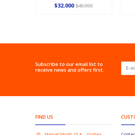
$32.000
$40.000
Subscribe to our email list to
receive news and offers first.
FIND US
CUST
Manuel Montt 10 A, , Gorbea,
Contac