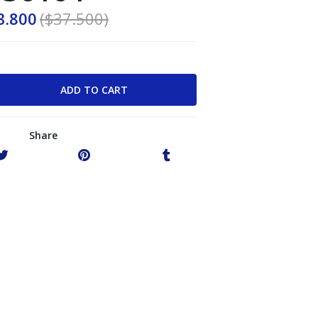
3.800
($37.500)
Share