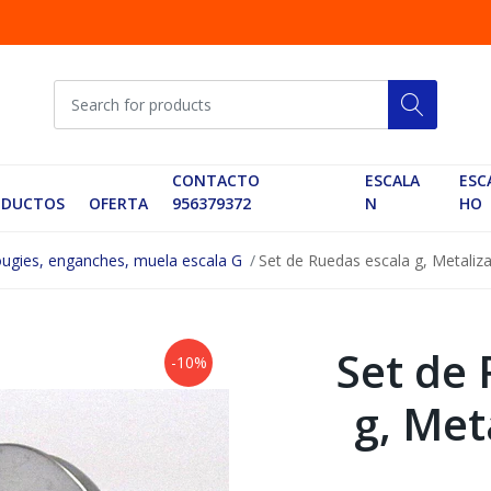
CONTACTO
ESCALA
ESC
ODUCTOS
OFERTA
956379372
N
HO
ugies, enganches, muela escala G
Set de Ruedas escala g, Metaliz
Set de
-10%
g, Met