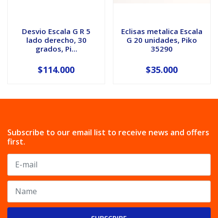
Desvio Escala G R 5
Eclisas metalica Escala
lado derecho, 30
G 20 unidades, Piko
grados, Pi...
35290
$114.000
$35.000
Subscribe to our email list to receive news and offers
first.