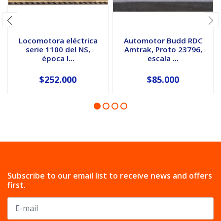
Locomotora eléctrica
Automotor Budd RDC
serie 1100 del NS,
Amtrak, Proto 23796,
época I...
escala ...
$252.000
$85.000
Subscribe to our email list to receive news and offers
first.