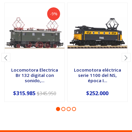
-9%
Locomotora Electrica
Locomotora eléctrica
Br 132 digital con
serie 1100 del NS,
sonido,...
época I...
$315.985
$252.000
$345.950