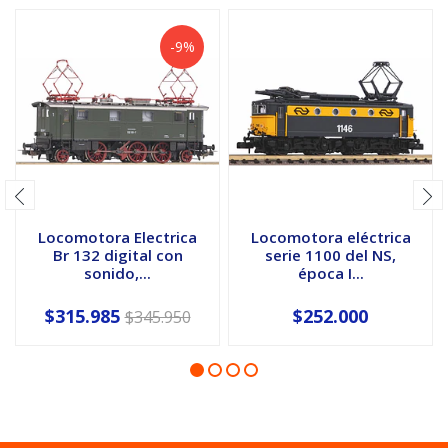
-9%
Locomotora Electrica
Locomotora eléctrica
Br 132 digital con
serie 1100 del NS,
sonido,...
época I...
$315.985
$252.000
$345.950