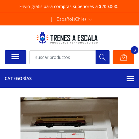
Envío gratis para compras superiores a $200.000.-
|
Español (Chile)
0
CATEGORÍAS