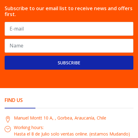
Subscribe to our email list to receive news and offers
first.
SUBSCRIBE
FIND US
Manuel Montt 10 A, , Gorbea, Araucanía, Chile
Working hours:
Hasta el 8 de Julio solo ventas online. (estamos Mudando)