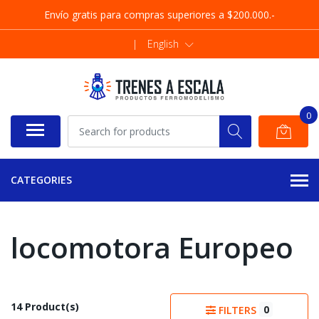
Envío gratis para compras superiores a $200.000.-
|
English
0
CATEGORIES
locomotora Europeo
14 Product(s)
0
FILTERS