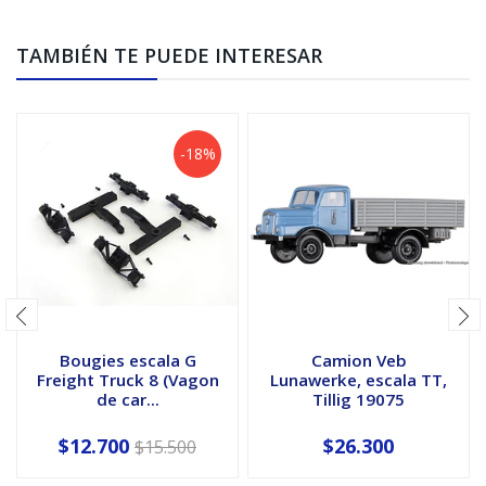
TAMBIÉN TE PUEDE INTERESAR
-18%
Bougies escala G
Camion Veb
Freight Truck 8 (Vagon
Lunawerke, escala TT,
de car...
Tillig 19075
$12.700
$26.300
$15.500