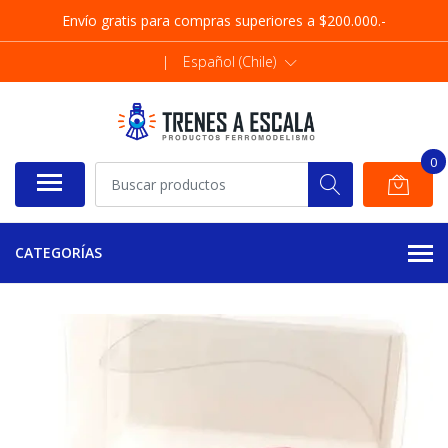
Envío gratis para compras superiores a $200.000.-
|
Español (Chile)
0
CATEGORÍAS