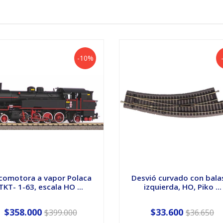
-10%
comotora a vapor Polaca
Desvió curvado con bala
TKT- 1-63, escala HO ...
izquierda, HO, Piko ...
$358.000
$33.600
$399.000
$36.650