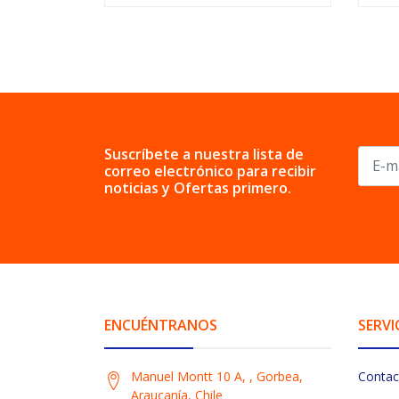
Suscríbete a nuestra lista de
correo electrónico para recibir
noticias y Ofertas primero.
ENCUÉNTRANOS
SERVI
Manuel Montt 10 A, , Gorbea,
Contac
Araucanía, Chile