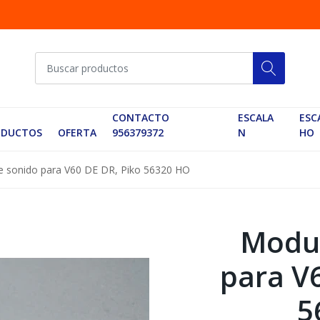
CONTACTO
ESCALA
ESC
ODUCTOS
OFERTA
956379372
N
HO
e sonido para V60 DE DR, Piko 56320 HO
Modul
para V
5