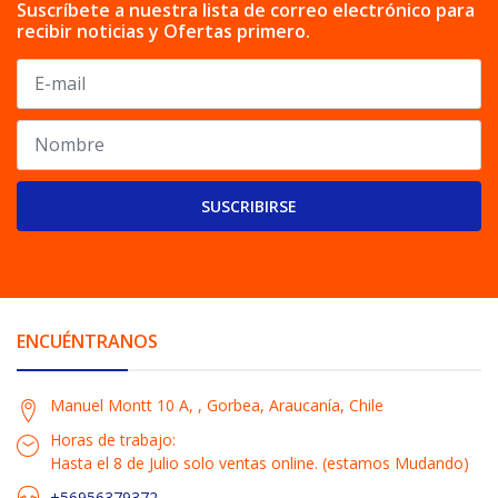
Suscríbete a nuestra lista de correo electrónico para
recibir noticias y Ofertas primero.
SUSCRIBIRSE
ENCUÉNTRANOS
Manuel Montt 10 A, , Gorbea, Araucanía, Chile
Horas de trabajo:
Hasta el 8 de Julio solo ventas online. (estamos Mudando)
+56956379372