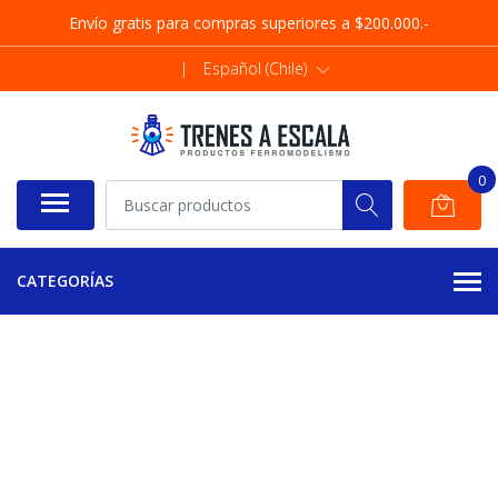
Envío gratis para compras superiores a $200.000.-
|
Español (Chile)
0
CATEGORÍAS