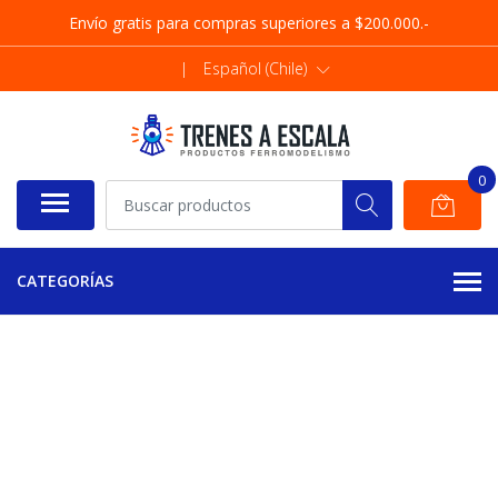
Envío gratis para compras superiores a $200.000.-
|
Español (Chile)
0
CATEGORÍAS