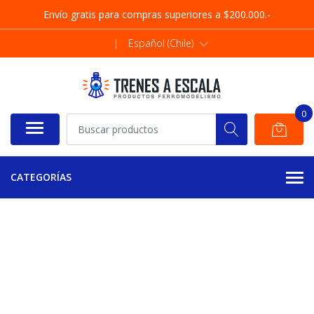
Envío gratis para compras superiores a $200.000.-
|
Español (Chile)
0
CATEGORÍAS