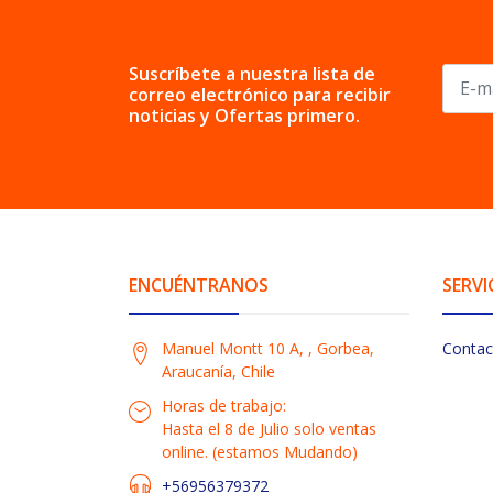
Suscríbete a nuestra lista de
correo electrónico para recibir
noticias y Ofertas primero.
ENCUÉNTRANOS
SERVI
Manuel Montt 10 A, , Gorbea,
Contac
Araucanía, Chile
Horas de trabajo:
Hasta el 8 de Julio solo ventas
online. (estamos Mudando)
+56956379372