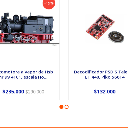
-19%
comotora a Vapor de Hsb
Decodificador PSD S Tale
nr 99 4101, escala Ho...
ET 440, Piko 56614
$235.000
$132.000
$290.000