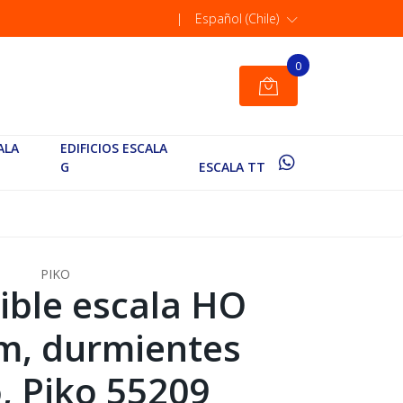
|
Español (Chile)
0
ALA
EDIFICIOS ESCALA
G
ESCALA TT
PIKO
xible escala HO
m, durmientes
, Piko 55209