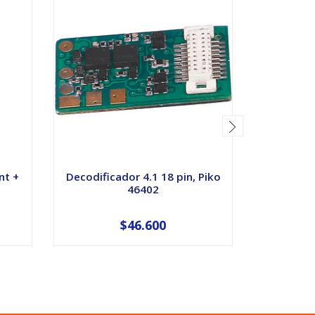
nt +
Decodificador 4.1 18 pin, Piko
Decodifi
46402
$46.600