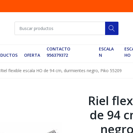
CONTACTO
ESCALA
ESC
ODUCTOS
OFERTA
956379372
N
HO
Riel flexible escala HO de 94 cm, durmientes negro, Piko 55209
Riel fle
de 94 c
negro