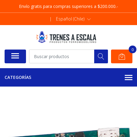
Envío gratis para compras superiores a $200.000.-
|
Español (Chile)
0
CATEGORÍAS