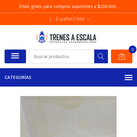
Envío gratis para compras superiores a $200.000.-
|
Español (Chile)
0
CATEGORÍAS