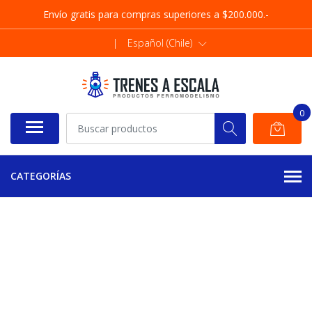
Envío gratis para compras superiores a $200.000.-
|
Español (Chile)
0
CATEGORÍAS