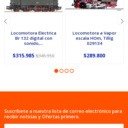
Locomotora Electrica
Locomotora a Vapor
Br 132 digital con
escala HOm, Tillig
sonido,...
029134
$315.985
$289.800
$345.950
Suscríbete a nuestra lista de correo electrónico para
recibir noticias y Ofertas primero.