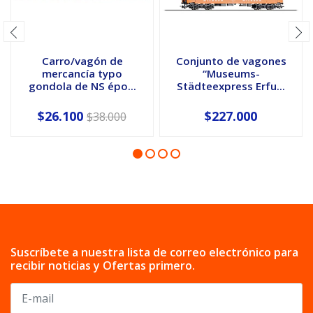
Carro/vagón de
Conjunto de vagones
mercancía typo
“Museums-
gondola de NS épo...
Städteexpress Erfu...
$26.100
$227.000
$38.000
Suscríbete a nuestra lista de correo electrónico para
recibir noticias y Ofertas primero.