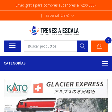
Envío gratis para compras superiores a $200.000.-
|
Español (Chile)
0
CATEGORÍAS