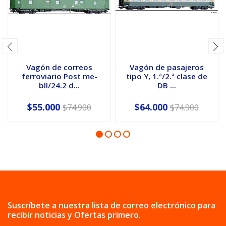
Vagón de correos
Vagón de pasajeros
ferroviario Post me-
tipo Y, 1.ª/2.ª clase de
bll/24.2 d...
DB ...
$55.000
$64.000
$74.900
$74.900
Suscríbete a nuestra lista de correo electrónico para
recibir noticias y Ofertas primero.