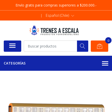
Envío gratis para compras superiores a $200.000.-
|
Español (Chile)
0
CATEGORÍAS