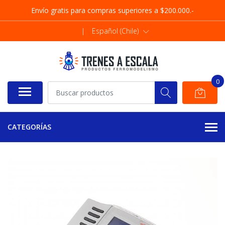
Envío gratis para compras superiores a $200.000.-
|
Español (Chile)
0
CATEGORÍAS