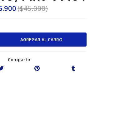
5.900
($45.000)
Compartir