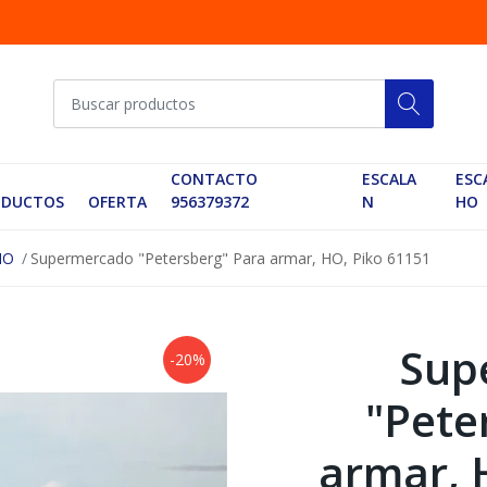
CONTACTO
ESCALA
ESC
ODUCTOS
OFERTA
956379372
N
HO
 HO
Supermercado "Petersberg" Para armar, HO, Piko 61151
Sup
-20%
"Pete
armar, 