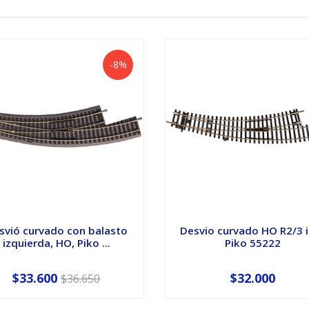
-8%
svió curvado con balasto
Desvio curvado HO R2/3 i
izquierda, HO, Piko ...
Piko 55222
$33.600
$32.000
$36.650