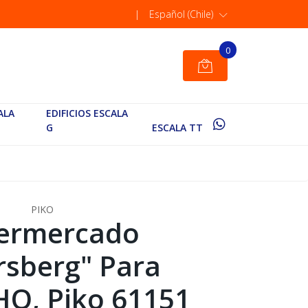
|
Español (Chile)
0
ALA
EDIFICIOS ESCALA
G
ESCALA TT
PIKO
ermercado
rsberg" Para
HO, Piko 61151