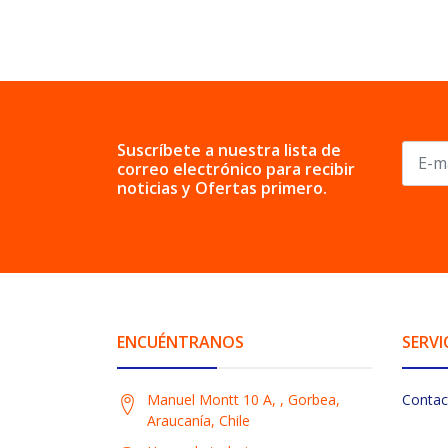
Suscríbete a nuestra lista de
correo electrónico para recibir
noticias y Ofertas primero.
ENCUÉNTRANOS
SERVI
Manuel Montt 10 A, , Gorbea,
Contac
Araucanía, Chile