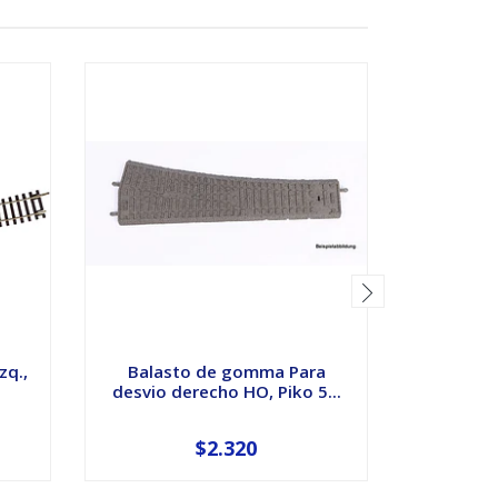
zq.,
Balasto de gomma Para
Automoto
desvio derecho HO, Piko 5...
Proto
$2.320