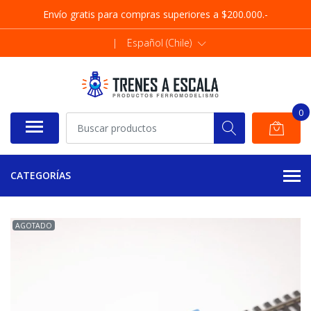
Envío gratis para compras superiores a $200.000.-
|
Español (Chile)
0
CATEGORÍAS
AGOTADO