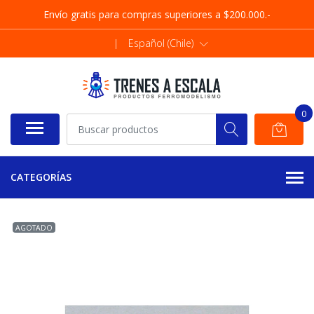
Envío gratis para compras superiores a $200.000.-
|
Español (Chile)
0
CATEGORÍAS
AGOTADO