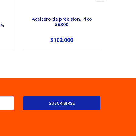
Aceitero de precision, Piko
Aceite p
s,
56300
m
$102.000
SUSCRIBIRSE