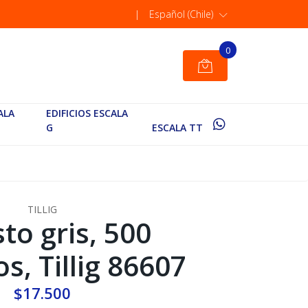
|
Español (Chile)
0
ALA
EDIFICIOS ESCALA
G
ESCALA TT
TILLIG
to gris, 500
, Tillig 86607
$17.500