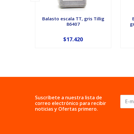
Balasto escala TT, gris Tillig
86407
g
$17.420
Suscríbete a nuestra lista de
correo electrónico para recibir
noticias y Ofertas primero.