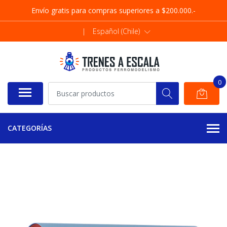
Envío gratis para compras superiores a $200.000.-
|
Español (Chile)
0
CATEGORÍAS