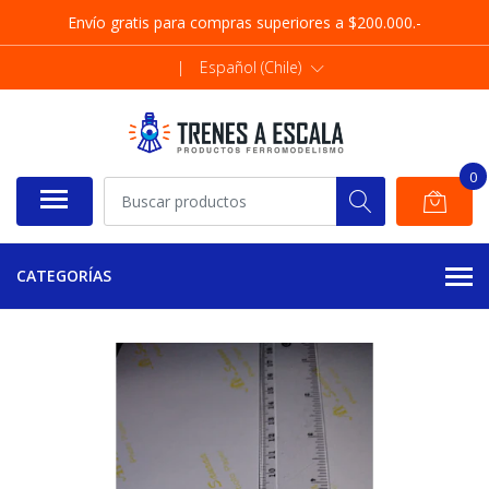
Envío gratis para compras superiores a $200.000.-
|
Español (Chile)
0
CATEGORÍAS