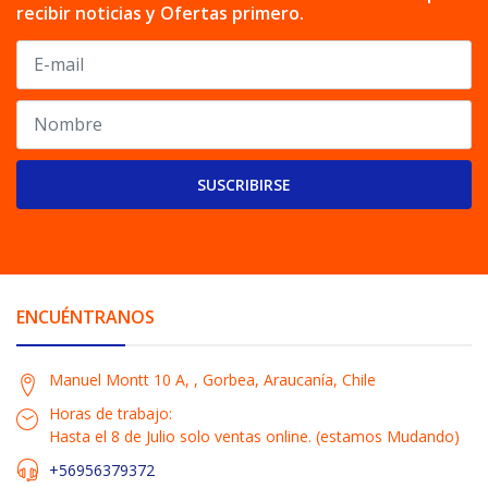
recibir noticias y Ofertas primero.
SUSCRIBIRSE
ENCUÉNTRANOS
Manuel Montt 10 A, , Gorbea, Araucanía, Chile
Horas de trabajo:
Hasta el 8 de Julio solo ventas online. (estamos Mudando)
+56956379372