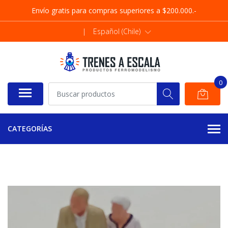
Envío gratis para compras superiores a $200.000.-
|
Español (Chile)
0
CATEGORÍAS