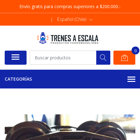
Envío gratis para compras superiores a $200.000.-
|
Español (Chile)
0
CATEGORÍAS