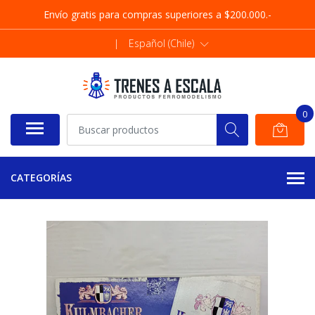
Envío gratis para compras superiores a $200.000.-
|
Español (Chile)
0
CATEGORÍAS