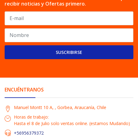
recibir noticias y Ofertas primero.
SUSCRIBIRSE
ENCUÉNTRANOS
Manuel Montt 10 A, , Gorbea, Araucanía, Chile
Horas de trabajo:
Hasta el 8 de Julio solo ventas online. (estamos Mudando)
+56956379372