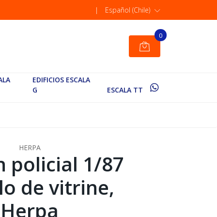
|
Español (Chile)
0
ALA
EDIFICIOS ESCALA
G
ESCALA TT
HERPA
 policial 1/87
o de vitrine,
Herpa