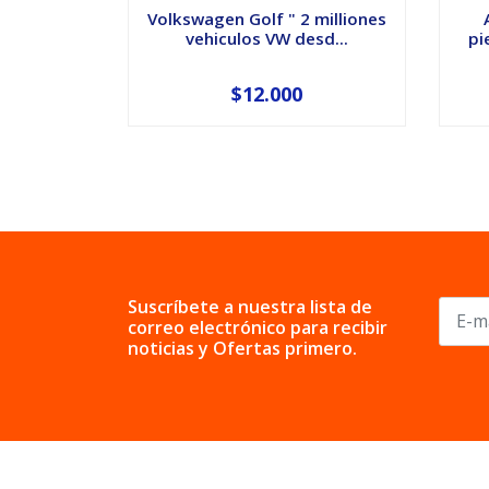
Volkswagen Golf " 2 milliones
vehiculos VW desd...
pi
$12.000
Suscríbete a nuestra lista de
correo electrónico para recibir
noticias y Ofertas primero.