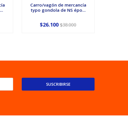
cía
Carro/vagón de mercancía
Carro d
..
typo gondola de NS épo...
de NS
$26.100
$2
$38.000
SUSCRIBIRSE