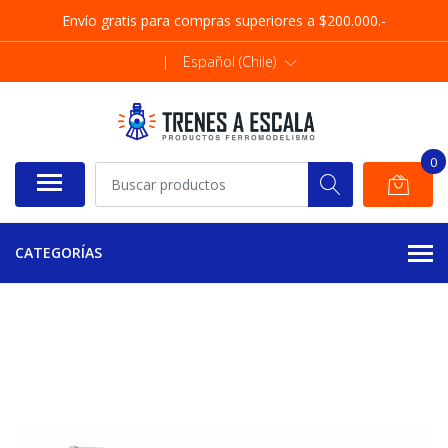
Envío gratis para compras superiores a $200.000.-
|
Español (Chile)
0
CATEGORÍAS