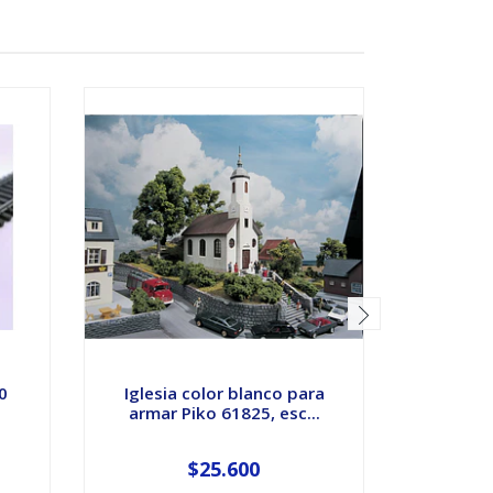
0
Iglesia color blanco para
Carro de
armar Piko 61825, esc...
typo 
$25.600