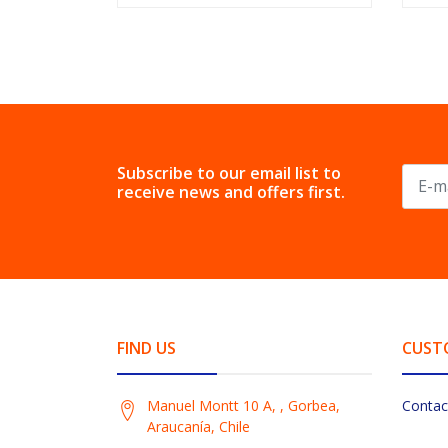
Subscribe to our email list to
receive news and offers first.
FIND US
CUST
Manuel Montt 10 A, , Gorbea,
Contac
Araucanía, Chile