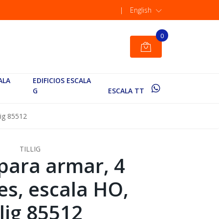
|
English
0
ALA
EDIFICIOS ESCALA
G
ESCALA TT
lig 85512
TILLIG
para armar, 4
es, escala HO,
llig 85512