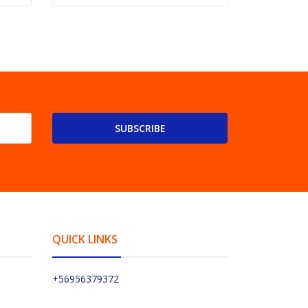
SUBSCRIBE
QUICK LINKS
+56956379372