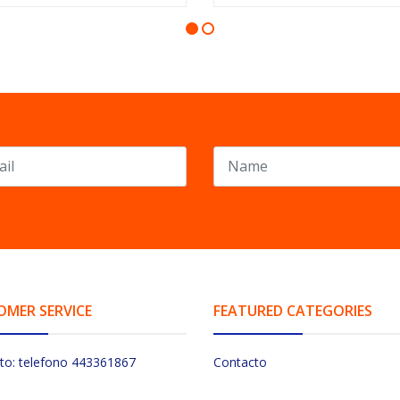
OMER SERVICE
FEATURED CATEGORIES
to: telefono 443361867
Contacto