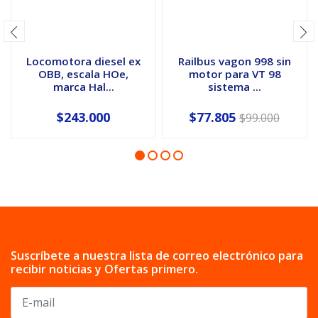
Locomotora diesel ex
Railbus vagon 998 sin
OBB, escala HOe,
motor para VT 98
marca Hal...
sistema ...
$243.000
$77.805
$99.000
Suscríbete a nuestra lista de correo electrónico para
recibir noticias y Ofertas primero.