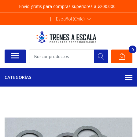
Envío gratis para compras superiores a $200.000.-
|
Español (Chile)
0
CATEGORÍAS