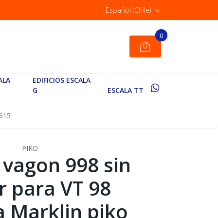
|
Español (Chile)
0
ALA
EDIFICIOS ESCALA
G
ESCALA TT
9615
PIKO
 vagon 998 sin
 para VT 98
a Marklin piko