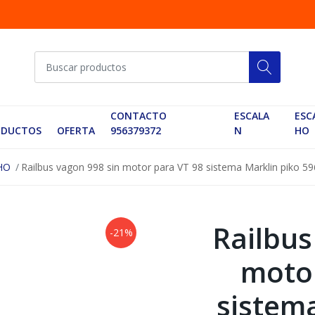
CONTACTO
ESCALA
ESC
ODUCTOS
OFERTA
956379372
N
HO
HO
Railbus vagon 998 sin motor para VT 98 sistema Marklin piko 5
Railbus
-21%
motor
sistem