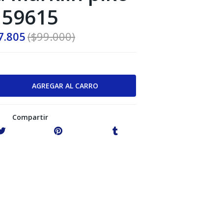
59615
7.805
($99.000)
Compartir