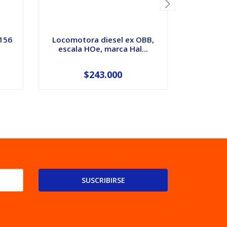
 156
Locomotora diesel ex OBB,
Via cur
escala HOe, marca Hal...
10
$243.000
SUSCRIBIRSE