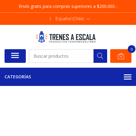
Envío gratis para compras superiores a $200.000.-
|
Español (Chile)
0
CATEGORÍAS