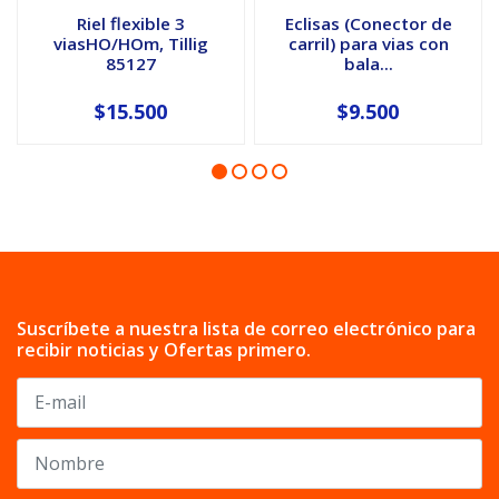
Riel flexible 3
Eclisas (Conector de
viasHO/HOm, Tillig
carril) para vias con
85127
bala...
$15.500
$9.500
Suscríbete a nuestra lista de correo electrónico para
recibir noticias y Ofertas primero.