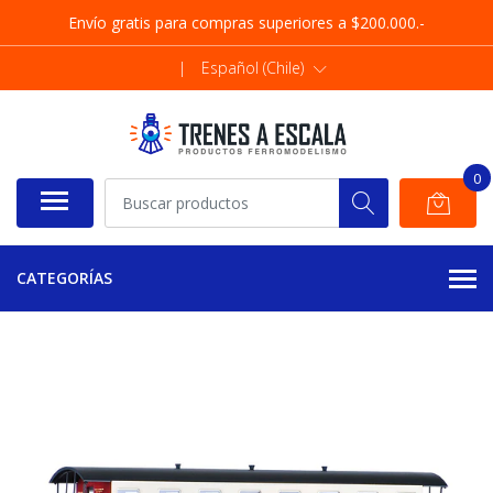
Envío gratis para compras superiores a $200.000.-
|
Español (Chile)
0
CATEGORÍAS