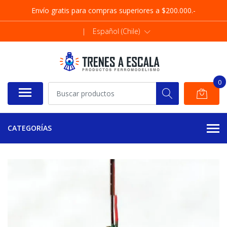
Envío gratis para compras superiores a $200.000.-
|
Español (Chile)
0
CATEGORÍAS