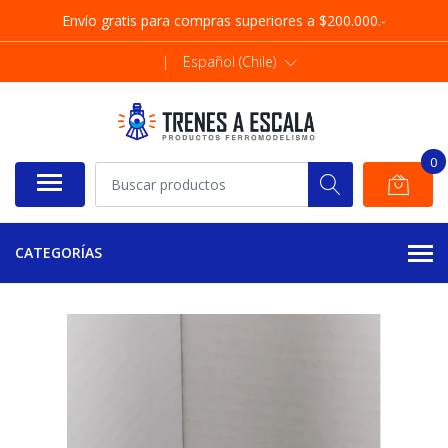
Envío gratis para compras superiores a $200.000.-
|
Español (Chile)
0
CATEGORÍAS