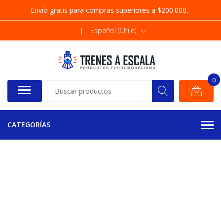
Envío gratis para compras superiores a $200.000.-
|
Español (Chile)
0
CATEGORÍAS