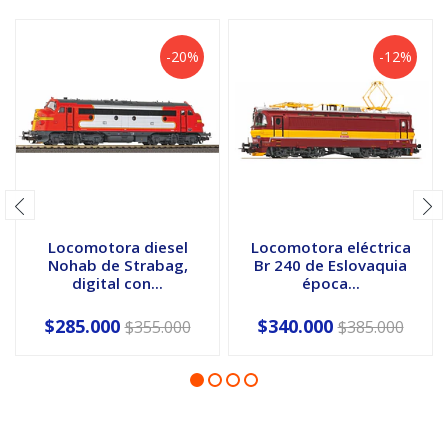
-20%
-12%
Locomotora diesel
Locomotora eléctrica
Nohab de Strabag,
Br 240 de Eslovaquia
digital con...
época...
$285.000
$340.000
$355.000
$385.000