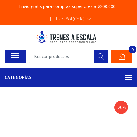
Envío gratis para compras superiores a $200.000.-
|
Español (Chile)
0
CATEGORÍAS
-20%