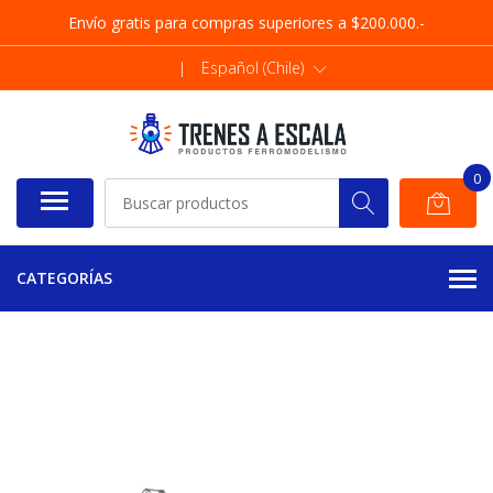
Envío gratis para compras superiores a $200.000.-
|
Español (Chile)
0
CATEGORÍAS