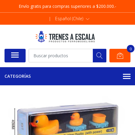
Envío gratis para compras superiores a $200.000.-
|
Español (Chile)
0
CATEGORÍAS